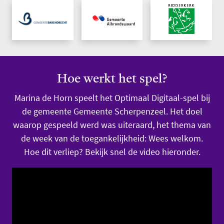
Hoe werkt het spel?
Marina de Horn speelt het Optimaal Digitaal-spel bij
de gemeente Gemeente Scherpenzeel. Het doel
waarop gespeeld werd was uiteraard, het thema van
de week van de toegankelijkheid: Wees welkom.
Hoe dit verliep? Bekijk snel de video hieronder.